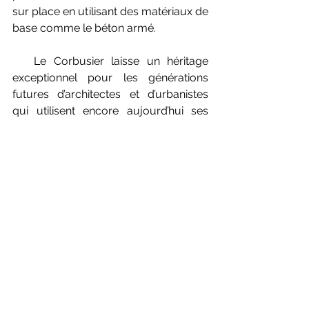
sur place en utilisant des matériaux de 
base comme le béton armé.
   Le Corbusier laisse un héritage 
exceptionnel pour les générations 
futures d’architectes et d’urbanistes 
qui utilisent encore aujourd’hui ses 
théories. C’était un visionnaire qui avait 
anticipé les problématiques du 
logement de son temps en ayant une 
longueur d’avance. Il a fondé 
l’architecture moderne en privilégiant 
la fonctionnalité et le bien- être des 
habitants. 
   Il disparaît le 25 août 1965 à l’âge de 
77 ans, d’un malaise cardiaque à 
Roquebrune-Cap-Martin. C’est André 