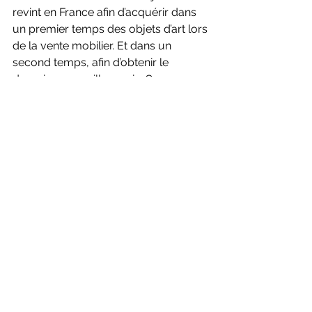
revint en France afin d’acquérir dans 
un premier temps des objets d’art lors 
de la vente mobilier. Et dans un 
second temps, afin d’obtenir le 
domaine au meilleur prix. Ce sera 
chose faite, puisque Nelly 
Jacquemart-André devint 
officiellement propriétaire de Chaalis 
le 14 juin 1902 pour 1 400 000 francs. 
Nelly entama rapidement  des 
travaux pour ses appartements 
privés, qu’elle avait elle même 
dessinés, ainsi que de divers chantiers 
de restauration. A la pointe du 
progrès elle fit installer un ascenseur 
hydroélectrique et envisageait de se 
faire installer une ligne téléphonique.